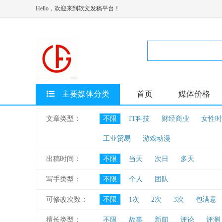
Hello，欢迎来到软文发稿平台！
主要媒体分类
首页
媒体价格
文章类型：
不限
IT科技
财经商业
女性时
工业贸易
游戏动漫
出稿时间：
不限
当天
次日
多天
写手类型：
不限
个人
团队
可修改次数：
不限
1次
2次
3次
包满意
擅长类型：
不限
故事
新闻
评论
评测