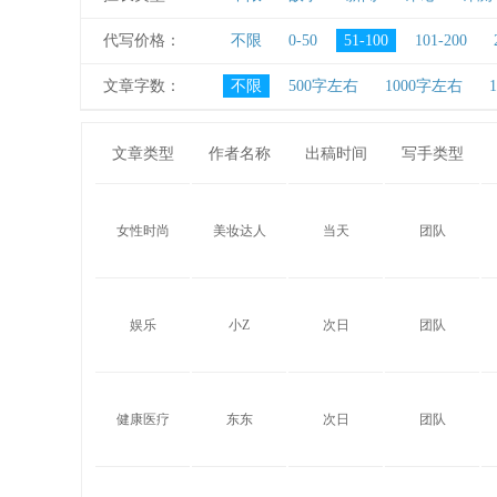
代写价格：
不限
0-50
51-100
101-200
文章字数：
不限
500字左右
1000字左右
文章类型
作者名称
出稿时间
写手类型
女性时尚
美妆达人
当天
团队
娱乐
小Z
次日
团队
健康医疗
东东
次日
团队