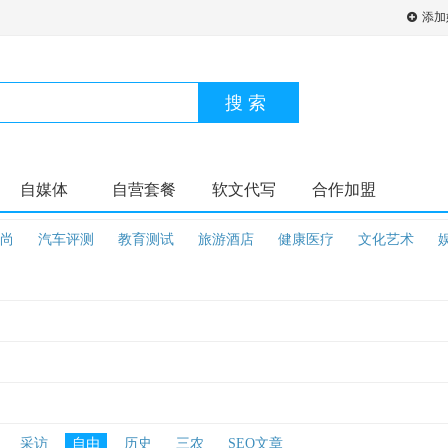
添加
搜索
自媒体
自营套餐
软文代写
合作加盟
尚
汽车评测
教育测试
旅游酒店
健康医疗
文化艺术
采访
自由
历史
三农
SEO文章