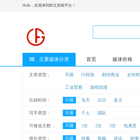
Hello，欢迎来到软文发稿平台！
主要媒体分类
首页
媒体价格
文章类型：
不限
IT科技
财经商业
女性时
工业贸易
游戏动漫
出稿时间：
不限
当天
次日
多天
写手类型：
不限
个人
团队
可修改次数：
不限
1次
2次
3次
包满意
擅长类型：
不限
故事
新闻
评论
评测