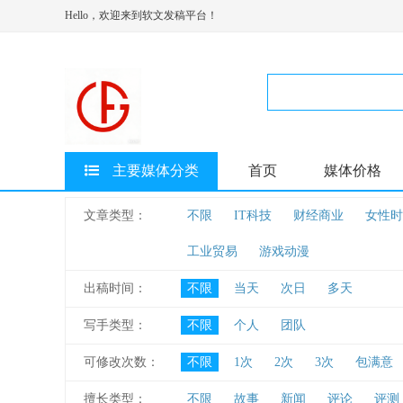
Hello，欢迎来到软文发稿平台！
主要媒体分类
首页
媒体价格
文章类型：
不限
IT科技
财经商业
女性时
工业贸易
游戏动漫
出稿时间：
不限
当天
次日
多天
写手类型：
不限
个人
团队
可修改次数：
不限
1次
2次
3次
包满意
擅长类型：
不限
故事
新闻
评论
评测