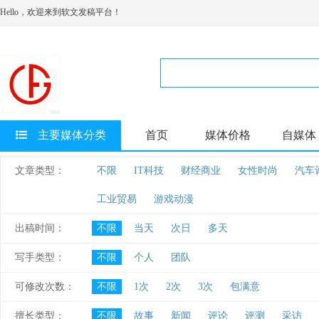
Hello，欢迎来到软文发稿平台！
主要媒体分类
首页
媒体价格
自媒体
文章类型：
不限
IT科技
财经商业
女性时尚
汽车
工业贸易
游戏动漫
出稿时间：
不限
当天
次日
多天
写手类型：
不限
个人
团队
可修改次数：
不限
1次
2次
3次
包满意
擅长类型：
不限
故事
新闻
评论
评测
采访