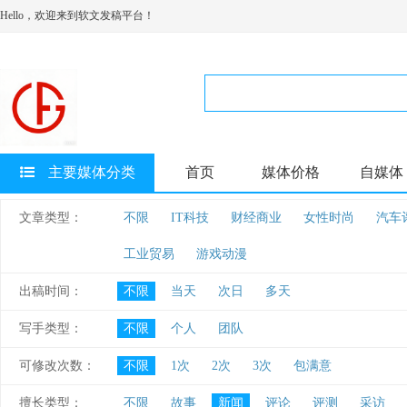
Hello，欢迎来到软文发稿平台！
主要媒体分类
首页
媒体价格
自媒体
文章类型：
不限
IT科技
财经商业
女性时尚
汽车
工业贸易
游戏动漫
出稿时间：
不限
当天
次日
多天
写手类型：
不限
个人
团队
可修改次数：
不限
1次
2次
3次
包满意
擅长类型：
不限
故事
新闻
评论
评测
采访