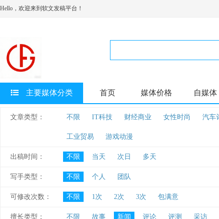
Hello，欢迎来到软文发稿平台！
主要媒体分类
首页
媒体价格
自媒体
文章类型：
不限
IT科技
财经商业
女性时尚
汽车
工业贸易
游戏动漫
出稿时间：
不限
当天
次日
多天
写手类型：
不限
个人
团队
可修改次数：
不限
1次
2次
3次
包满意
擅长类型：
不限
故事
新闻
评论
评测
采访