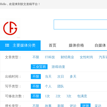
Hello，欢迎来到软文发稿平台！
主要媒体分类
首页
媒体价格
自媒体
文章类型：
不限
IT科技
财经商业
女性时尚
汽车
工业贸易
游戏动漫
出稿时间：
不限
当天
次日
多天
写手类型：
不限
个人
团队
可修改次数：
不限
1次
2次
3次
包满意
擅长类型：
不限
故事
新闻
评论
评测
采访