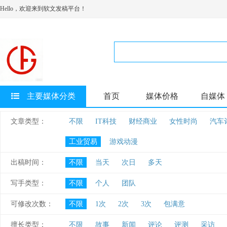
Hello，欢迎来到软文发稿平台！
主要媒体分类
首页
媒体价格
自媒体
文章类型：
不限
IT科技
财经商业
女性时尚
汽车
工业贸易
游戏动漫
出稿时间：
不限
当天
次日
多天
写手类型：
不限
个人
团队
可修改次数：
不限
1次
2次
3次
包满意
擅长类型：
不限
故事
新闻
评论
评测
采访